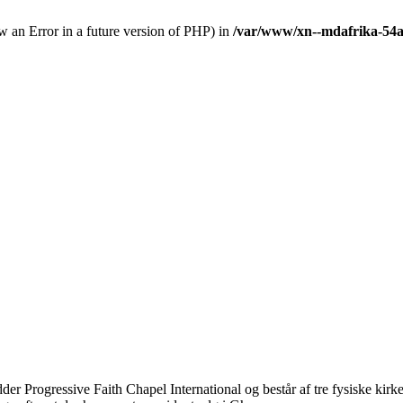
row an Error in a future version of PHP) in
/var/www/xn--mdafrika-54a.
er Progressive Faith Chapel International og består af tre fysiske kirk