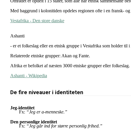
Området er opdelt i 15 stater, som alle har etnisk sammensatte befo
Med baggrund i kolonitiden opdeles regionen ofte i en fransk- o
Vestafrika - Den store danske
Ashanti
- er et folkeslag eller en etnisk gruppe i Vestafrika som holder t
Relaterede etniske grupper: Akan og Fante.
Afrika er befolket af næsten 3000 etniske grupper eller folkeslag.
Ashanti - Wikipedia
De fire niveauer i identiteten
Jeg-identitet
Fx:
“Jeg er a-menneske.”
Den personlige identitet
Fx:
“Jeg går ind for større personlig frihed.”