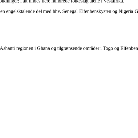
lkninger; i alt findes flere hundrede folkeslag alene i Vestafrika.
g en engelsktalende del med hhv. Senegal-Elfenbenskysten og Nigeria-
il i Ashanti-regionen i Ghana og tilgrænsende områder i Togo og Elfenben