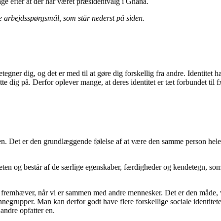
ge efter at der har været præsidentvalg i Ghana.
e arbejdsspørgsmål, som står nederst på siden.
ndetegner dig, og det er med til at gøre dig forskellig fra andre. Ident
e dig på. Derfor oplever mange, at deres identitet er tæt forbundet til f
eten. Det er den grundlæggende følelse af at være den samme person hele
eten og består af de særlige egenskaber, færdigheder og kendetegn, som 
 fremhæver, når vi er sammen med andre mennesker. Det er den måde, v
grupper. Man kan derfor godt have flere forskellige sociale identiteter
ndre opfatter en.