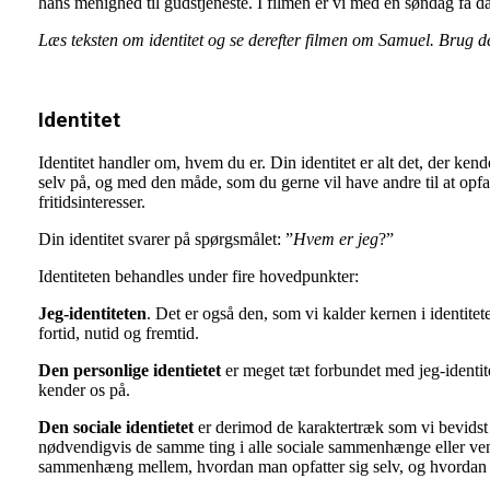
hans menighed til gudstjeneste. I filmen er vi med en søndag få da
Læs teksten om identitet og se derefter filmen om Samuel. Brug d
Identitet
Identitet handler om, hvem du er. Din identitet er alt det, der ke
selv på, og med den måde, som du gerne vil have andre til at opfatt
fritidsinteresser.
Din identitet svarer på spørgsmålet: ”
Hvem er jeg
?”
Identiteten behandles under fire hovedpunkter:
Jeg-identiteten
. Det er også den, som vi kalder kernen i identit
fortid, nutid og fremtid.
Den personlige identietet
er meget tæt forbundet med jeg-identit
kender os på.
Den sociale identietet
er derimod de karaktertræk som vi bevidst
nødvendigvis de samme ting i alle sociale sammenhænge eller venne
sammenhæng mellem, hvordan man opfatter sig selv, og hvordan a